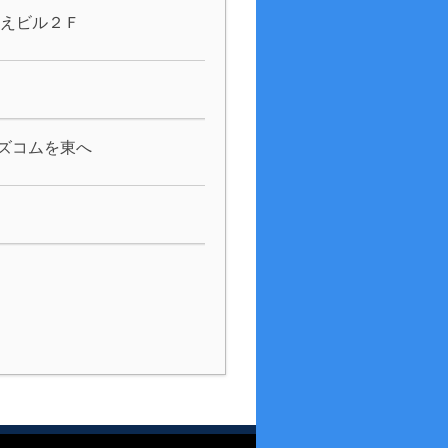
うえビル２Ｆ
ズコムを東へ