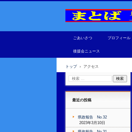
広島県議会議員 まとば豊
ごあいさつ
プロフィール
後援会ニュース
トップ
›
アクセス
最近の投稿
県政報告 No.32
2023年3月10日
県政報告 No.31